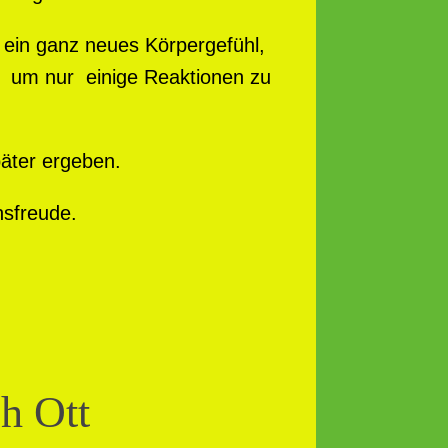
 ein ganz neues Körpergefühl,
, um nur einige Reaktionen zu
äter ergeben.
nsfreude.
h Ott